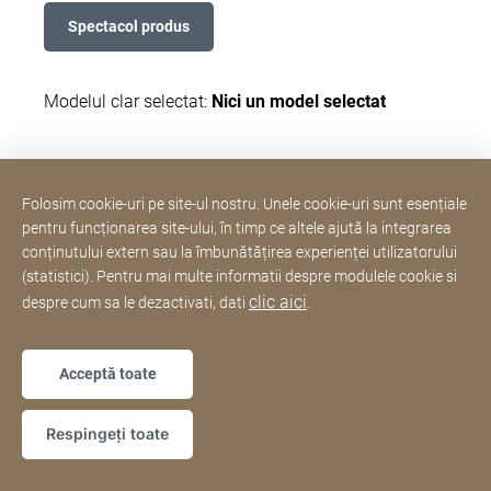
Modelul clar selectat:
Nici un model selectat
Folosim cookie-uri pe site-ul nostru. Unele cookie-uri sunt esențiale
pentru funcționarea site-ului, în timp ce altele ajută la integrarea
Hotline si servicii clienti
conținutului extern sau la îmbunătățirea experienței utilizatorului
(statistici). Pentru mai multe informatii despre modulele cookie si
clic aici
despre cum sa le dezactivati, dati
.
Cu recunostinta
Informatii juridice
Site
[Website
Web
Declarație privind accesibilitatea
Sitemap
information]
Acceptă toate
Copyright © 2026
Respingeți toate