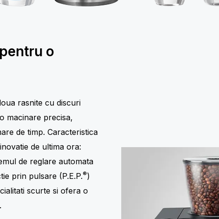
 pentru o
doua rasnite cu discuri
o macinare precisa,
are de timp. Caracteristica
inovatie de ultima ora:
stemul de reglare automata
®
ie prin pulsare (P.E.P.
)
alitati scurte si ofera o
.