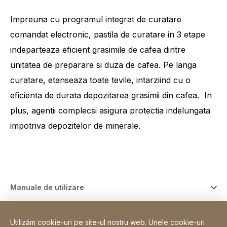
Impreuna cu programul integrat de curatare
comandat electronic, pastila de curatare in 3 etape
indeparteaza eficient grasimile de cafea dintre
unitatea de preparare si duza de cafea. Pe langa
curatare, etanseaza toate tevile, intarziind cu o
eficienta de durata depozitarea grasimii din cafea. In
plus, agentii complecsi asigura protectia indelungata
impotriva depozitelor de minerale.
Manuale de utilizare
Hotline si servicii clienti
Utilizăm cookie-uri pe site-ul nostru web. Unele cookie-uri